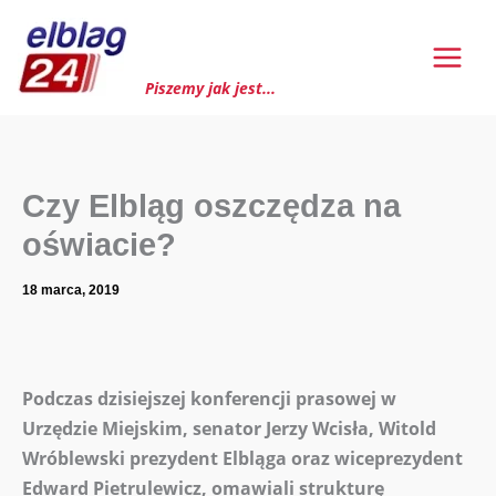
Przejdź
do
treści
Piszemy jak jest...
Czy Elbląg oszczędza na
oświacie?
18 marca, 2019
Podczas dzisiejszej konferencji prasowej w
Urzędzie Miejskim, senator Jerzy Wcisła, Witold
Wróblewski prezydent Elbląga oraz wiceprezydent
Edward Pietrulewicz, omawiali strukturę