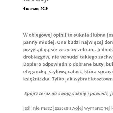
4 czerwca, 2019
W obiegowej opinii to suknia ślubna 
panny młodej. Ona budzi najwięcej domy
przyglądają się wszyscy zebrani. Jedna
drobiazgów, nie wzbudzi takiego zachwyt
Dopiero odpowiednio dobrane buty, buki
elegancką, stylową całość, która sprawi
księżniczka. Tylko jak wybrać kosztown
Spójrz teraz na swoją suknię i powiedz, j
Jeśli nie masz jeszcze swojej wymarzonej kr