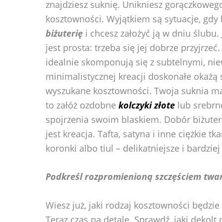
znajdziesz suknię. Unikniesz gorączkowe
kosztowności. Wyjątkiem są sytuacje, gdy 
biżuterię
i chcesz założyć ją w dniu ślubu.
jest prosta: trzeba się jej dobrze przyjrz
idealnie skomponują się z subtelnymi, nie
minimalistycznej kreacji doskonałe okażą s
wyszukane kosztowności. Twoja suknia ma 
to załóż ozdobne
kolczyki złote
lub srebrne
spojrzenia swoim blaskiem. Dobór biżuteri
jest kreacja. Tafta, satyna i inne ciężkie tk
koronki albo tiul – delikatniejsze i bardzi
Podkreśl rozpromienioną szczęściem twarz
Wiesz już, jaki rodzaj kosztowności będzi
Teraz czas na detale. Sprawdź, jaki dekolt