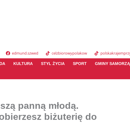
edmund.szwed
celzbiorowypolakow
polskakrajemprzy
DA
KULTURA
STYL ŻYCIA
SPORT
GMINY SAMORZ
jszą panną młodą.
obierzesz biżuterię do