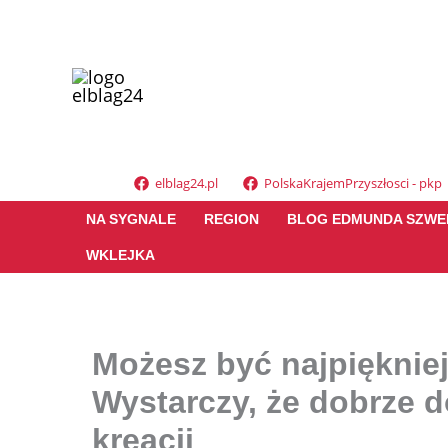
Przejdź
do
treści
elblag24.pl
PolskaKrajemPrzyszłosci - pkp
NA SYGNALE
REGION
BLOG EDMUNDA SZWE
WKLEJKA
Możesz być najpięknie
Wystarczy, że dobrze d
kreacji