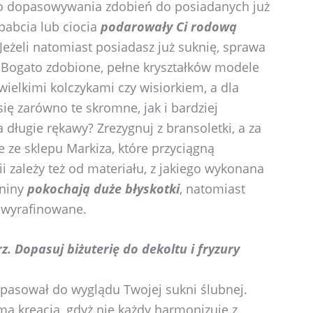
go dopasowywania zdobień do posiadanych już
babcia lub ciocia
podarowały Ci rodową
 Jeżeli natomiast posiadasz już suknię, sprawa
eć. Bogato zdobione, pełne kryształków modele
wielkimi kolczykami czy wisiorkiem, a dla
ię zarówno te skromne, jak i bardziej
długie rękawy? Zrezygnuj z bransoletki, a za
 ze sklepu Markiza, które przyciągną
i zależy też od materiału, z jakiego wykonana
aniny
pokochają duże błyskotki
, natomiast
ej wyrafinowane.
. Dopasuj biżuterię do dekoltu i fryzury
e pasował do wyglądu Twojej sukni ślubnej.
 ma kreacja, gdyż nie każdy harmonizuje z