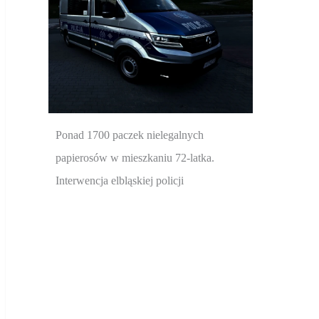
Ponad 1700 paczek nielegalnych
papierosów w mieszkaniu 72-latka.
Interwencja elbląskiej policji