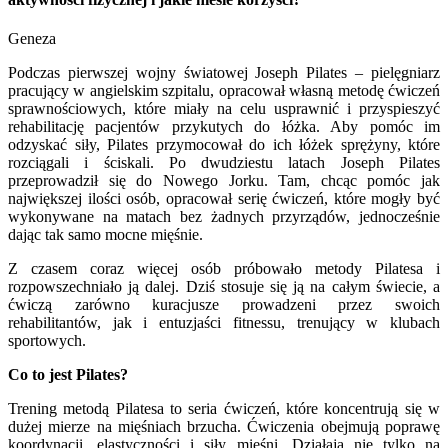
Geneza
Podczas pierwszej wojny światowej Joseph Pilates – pielęgniarz
pracujący w angielskim szpitalu, opracował własną metodę ćwiczeń
sprawnościowych, które miały na celu usprawnić i przyspieszyć
rehabilitację pacjentów przykutych do łóżka. Aby pomóc im
odzyskać siły, Pilates przymocował do ich łóżek sprężyny, które
rozciągali i ściskali. Po dwudziestu latach Joseph Pilates
przeprowadził się do Nowego Jorku. Tam, chcąc pomóc jak
największej ilości osób, opracował serię ćwiczeń, które mogły być
wykonywane na matach bez żadnych przyrządów, jednocześnie
dając tak samo mocne mięśnie.
Z czasem coraz więcej osób próbowało metody Pilatesa i
rozpowszechniało ją dalej. Dziś stosuje się ją na całym świecie, a
ćwiczą zarówno kuracjusze prowadzeni przez swoich
rehabilitantów, jak i entuzjaści fitnessu, trenujący w klubach
sportowych.
Co to jest Pilates?
Trening metodą Pilatesa to seria ćwiczeń, które koncentrują się w
dużej mierze na mięśniach brzucha. Ćwiczenia obejmują poprawę
koordynacji, elastyczności i siły mięśni. Działają nie tylko na