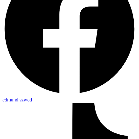
edmund.szwed