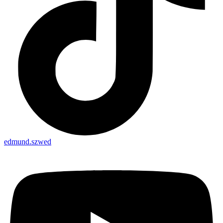
edmund.szwed