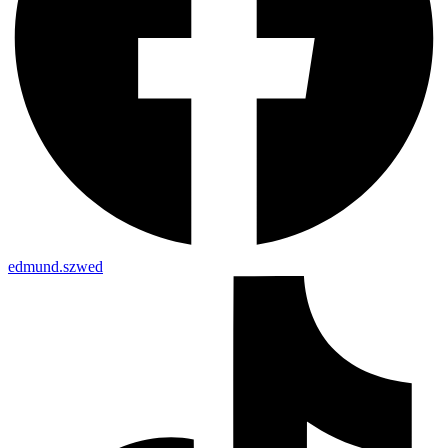
edmund.szwed