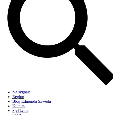
Na sygnale
Region
Blog Edmunda Szweda
Kultura
Styl życia