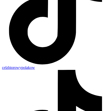
celzbiorowypolakow