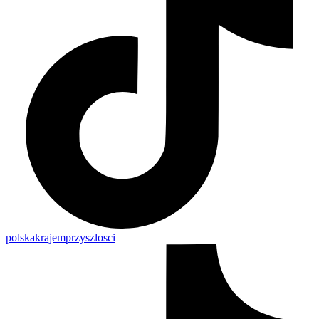
polskakrajemprzyszlosci