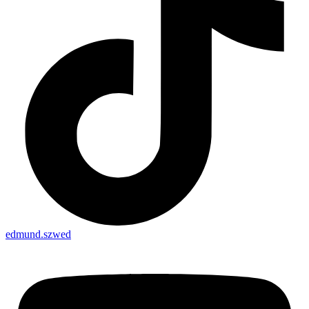
edmund.szwed