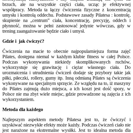
brzuch, ale na wszystkie części ciała, ucząc je efektywnej
współpracy. Metoda ta łączy ćwiczenia fizyczne z koncentracją
umysłu i kontrolą oddechu. Podstawowe zasady Pilatesa : kontrolę,
skupienie na „centrum” ciała, koncentrację, precyzję, oddech i
płynność, można w pełni zastosować jedynie wówczas, gdy w
trening zaangażowanie będzie ciało i umysł.
Gdzie i jak ćwiczyć?
Ćwiczenia na macie to obecnie najpopularniejsza forma zajęć
Pilates, dostępna niemal w każdym klubie fitness w całej Polsce.
Podczas wykonywania niekiedy skomplikowanych ruchów,
wykorzystuje się grawitację i ciężar własnego ciała. Do
urozmaicenia i utrudnienia ćwiczeń dodaje się przybory takie jak
piłki, piłeczki, rollery, gumy itp. Inną odmianą Pilates są ćwiczenia
wykonywane na specjalnym sprzęcie. Ze względu na to, iż maszyny
do Pilates zajmują dużo miejsca, a ich koszt jest dość spory, w
Polsce nie ma zbyt wiele miejsc, gdzie prowadzone są zajęcia z ich
wykorzystaniem.
Metoda dla każdego
Najlepszym aspektem metody Pilatesa jest to, że ćwiczyć i
uzyskiwać niezwykłe efekty może każdy. Podczas ćwiczeń ciało nie
jest narażone na ekstremalne wysiłki. Jest to idealna metoda dla