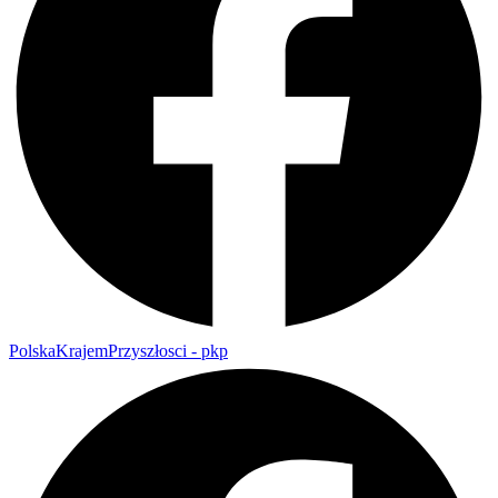
PolskaKrajemPrzyszłosci - pkp