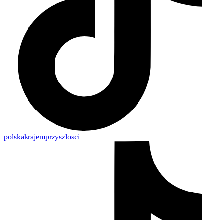
polskakrajemprzyszlosci