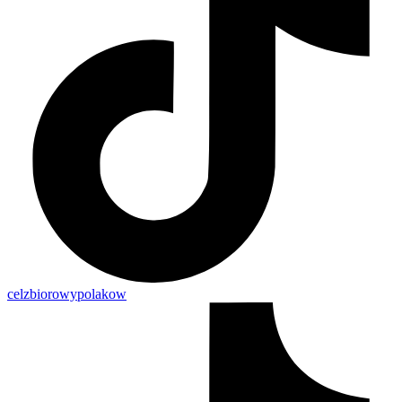
celzbiorowypolakow