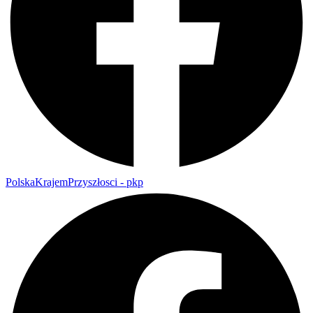
PolskaKrajemPrzyszłosci - pkp