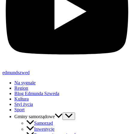
edmundszwed
Na sygnale
Region
Blog Edmunda Szweda
Kultura
Styl życia
Sport
Gminy samorządowe
Samorząd
Inwestycje